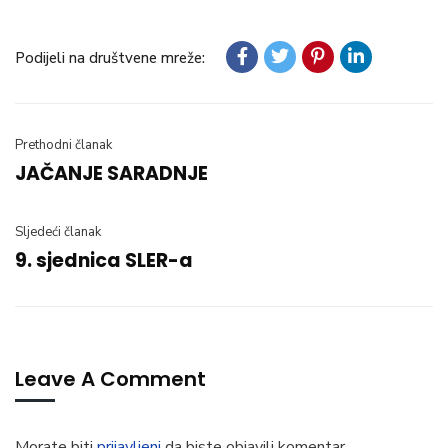
Podijeli na društvene mreže:
Prethodni članak
JAČANJE SARADNJE
Sljedeći članak
9. sjednica SLER-a
Leave A Comment
Morate biti
prijavljeni
da biste objavili komentar.