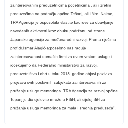
zaintereovanim preduzetnicima početnicima , ali i zrelim
preduzećima na području općine Tešanj, ali i šire. Naime,
TRA Agencija je osposobila vlastite kadrove za obavljanje
navedenih aktivnosti kroz obuku podržanu od strane
Japanske agencije za međunarodni razvoj. Prema riječima
prof.dr.Ismar Alagić-a:posebno nas raduje
zainteresovanost domaćih firmi za ovom vrstom usluge i
iočekujemo da Federalno ministarstvo za razvoj,
preduzetništvo i obrt u toku 2018. godine objavi poziv za
projeavu svih poslovnih subjekata zainteresovanih za
pružanje usluge mentoringa. TRA Agencija za razvoj općine
Tepanj je dio cjelovite mreže u FBiH, ali cijeloj BiH za
pružanje usluga mentoringa za mala i srednja preduzeća”.