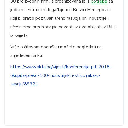
30 proizvodnih firmi, a organizovana je iz
potrebe
za
jednim centralnim događajem u Bosni i Hercegovini
koji bi pratio pozitivan trend razvoja bh. industrije i
učesnicima predstavljao novosti iz ove oblasti iz BiH i
iz svijeta.
Više o čitavom događaju možete pogledati na
slijedećem linku:
https://www.akta.ba/vijesti/konferencija-pit-2018-
okupila-preko-100-industrijskih-strucnjaka-u-
tesnju/89321