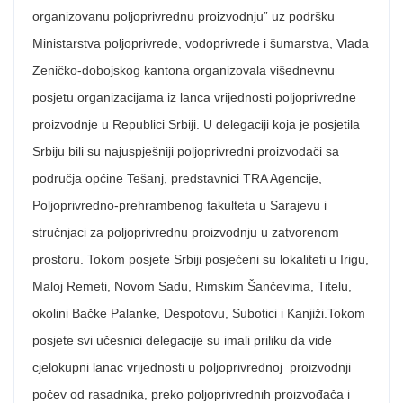
organizovanu poljoprivrednu proizvodnju” uz podršku
Ministarstva poljoprivrede, vodoprivrede i šumarstva, Vlada
Zeničko-dobojskog kantona organizovala višednevnu
posjetu organizacijama iz lanca vrijednosti poljoprivredne
proizvodnje u Republici Srbiji. U delegaciji koja je posjetila
Srbiju bili su najuspješniji poljoprivredni proizvođači sa
područja općine Tešanj, predstavnici TRA Agencije,
Poljoprivredno-prehrambenog fakulteta u Sarajevu i
stručnjaci za poljoprivrednu proizvodnju u zatvorenom
prostoru. Tokom posjete Srbiji posjećeni su lokaliteti u Irigu,
Maloj Remeti, Novom Sadu, Rimskim Šančevima, Titelu,
okolini Bačke Palanke, Despotovu, Subotici i Kanjiži.Tokom
posjete svi učesnici delegacije su imali priliku da vide
cjelokupni lanac vrijednosti u poljoprivrednoj proizvodnji
počev od rasadnika, preko poljoprivrednih proizvođača i