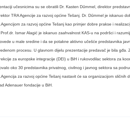
ntaciji učesnicima su se obratili Dr. Kasten Dűmmel, direktor predstav
direktor TRA Agencije za razvoj općine Tešanj. Dr. Dűmmel je iskanuo d
Agencijom za razvoj općine Tešanj kao primjer dobre prakse i realizacije
 Prof.dr. Ismar Alagić je iskanuo zaahvalnost KAS-u na podršci i razumij
ovede u male sredine i da se potakne aktivno učešće predstavnika javno
edenom procesu. U glavnom dijelu prezentacije predavač je bila gđa. Z
ekcije za europske integracije (DEI) u BiH i rukovodilac sektora za ko
vovalo oko 30 predstavnika privatnog, civilnog i javnog sektora sa podru
gencija za razvoj općine Tešanj nastavit će sa organizacijom sličnih d
ad Adenauer fondacije u BiH.