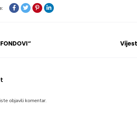
e:
 FONDOVI“
Vijes
t
ste objavili komentar.