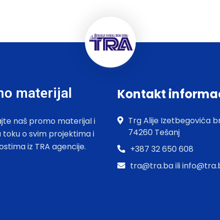
o materijal
Kontakt informa
Trg Alije Izetbegovića br
jte naš promo materijal i
74260 Tešanj
u toku o svim projektima i
ostima iz TRA agencije.
+387 32 650 608
tra@tra.ba ili info@tra