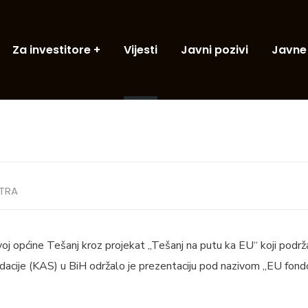
Za investitore
Vijesti
Javni pozivi
Javne
TRA
oj općine Tešanj kroz projekat „Tešanj na putu ka EU“ koji podr
acije (KAS) u BiH održalo je prezentaciju pod nazivom „EU fondo