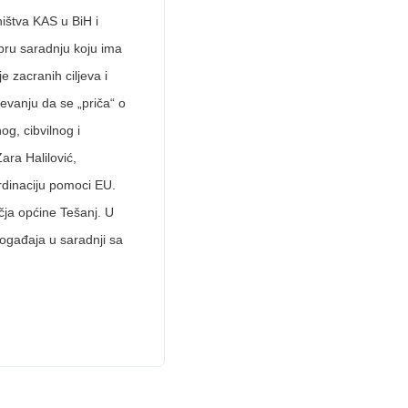
ništva KAS u BiH i
obru saradnju koju ima
 zacranih ciljeva i
evanju da se „priča“ o
g, cibvilnog i
ara Halilović,
ordinaciju pomoci EU.
čja općine Tešanj. U
ogađaja u saradnji sa