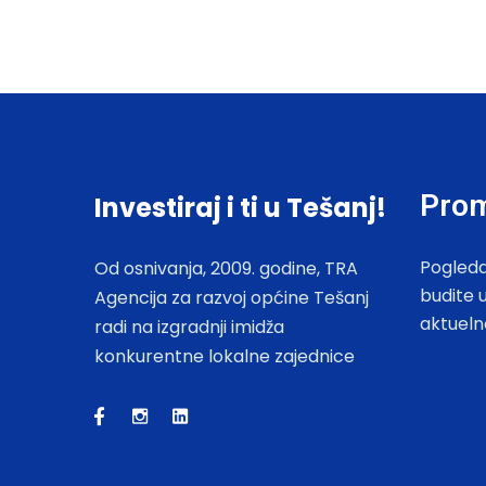
Prom
Investiraj i ti u Tešanj!
Pogleda
Od osnivanja, 2009. godine, TRA
budite 
Agencija za razvoj općine Tešanj
aktueln
radi na izgradnji imidža
konkurentne lokalne zajednice