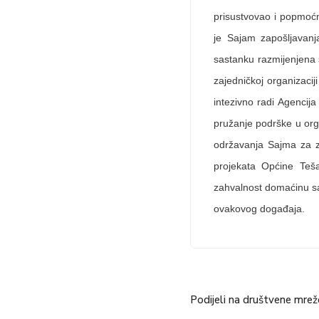
prisustvovao i popmoćn
je Sajam zapošljavanj
sastanku razmijenjena 
zajedničkoj organizacij
intezivno radi Agencij
pružanje podrške u org
održavanja Sajma za z
projekata Općine Teša
zahvalnost domaćinu sa
ovakovog događaja.
Podijeli na društvene mrež