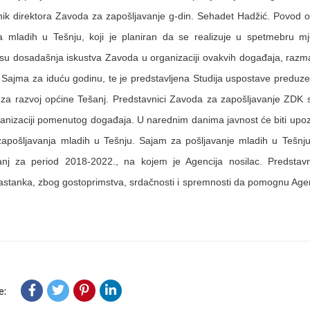
ik direktora Zavoda za zapošljavanje g-din. Sehadet Hadžić. Povod 
a mladih u Tešnju, koji je planiran da se realizuje u spetmebru 
su dosadašnja iskustva Zavoda u organizaciji ovakvih događaja, raz
i Sajma za iduću godinu, te je predstavljena Studija uspostave preduze
a za razvoj općine Tešanj. Predstavnici Zavoda za zapošljavanje ZDK s
anizaciji pomenutog događaja. U narednim danima javnost će biti upoz
apošljavanja mladih u Tešnju. Sajam za pošljavanje mladih u Tešnju 
nj za period 2018-2022., na kojem je Agencija nosilac. Predstavnic
stanka, zbog gostoprimstva, srdačnosti i spremnosti da pomognu Agenci
e: