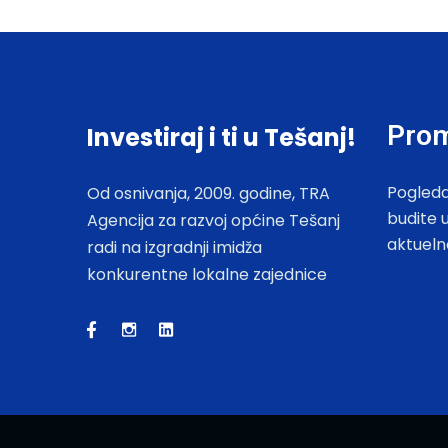
Prom
Investiraj i ti u Tešanj!
Pogleda
Od osnivanja, 2009. godine, TRA
budite 
Agencija za razvoj općine Tešanj
aktueln
radi na izgradnji imidža
konkurentne lokalne zajednice