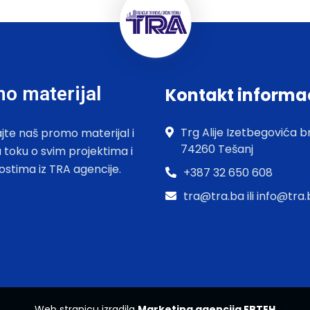
o materijal
Kontakt informa
Trg Alije Izetbegovića br
jte naš promo materijal i
74260 Tešanj
u toku o svim projektima i
ostima iz TRA agencije.
+387 32 650 608
tra@tra.ba ili info@tra
Web stranicu izradila
Marketing agencija EBTEH