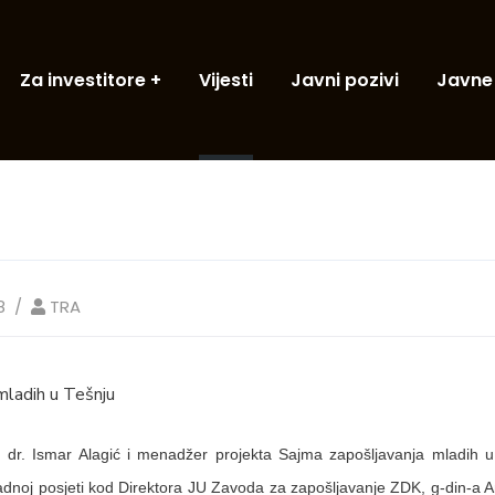
Za investitore
Vijesti
Javni pozivi
Javne
8
TRA
mladih u Tešnju
f. dr. Ismar Alagić i menadžer projekta Sajma zapošljavanja mladih
radnoj posjeti kod Direktora JU Zavoda za zapošljavanje ZDK, g-din-a A