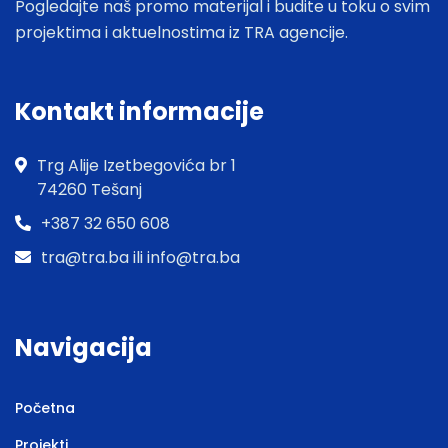
Pogledajte naš promo materijal i budite u toku o svim
projektima i aktuelnostima iz TRA agencije.
Kontakt informacije
Trg Alije Izetbegovića br 1
74260 Tešanj
+387 32 650 608
tra@tra.ba ili info@tra.ba
Navigacija
Početna
Projekti