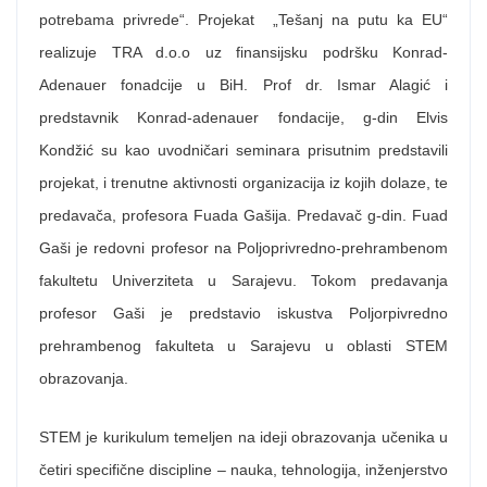
potrebama privrede“. Projekat „Tešanj na putu ka EU“
realizuje TRA d.o.o uz finansijsku podršku Konrad-
Adenauer fonadcije u BiH. Prof dr. Ismar Alagić i
predstavnik Konrad-adenauer fondacije, g-din Elvis
Kondžić su kao uvodničari seminara prisutnim predstavili
projekat, i trenutne aktivnosti organizacija iz kojih dolaze, te
predavača, profesora Fuada Gašija. Predavač g-din. Fuad
Gaši je redovni profesor na Poljoprivredno-prehrambenom
fakultetu Univerziteta u Sarajevu. Tokom predavanja
profesor Gaši je predstavio iskustva Poljorpivredno
prehrambenog fakulteta u Sarajevu u oblasti STEM
obrazovanja.
STEM je kurikulum temeljen na ideji obrazovanja učenika u
četiri specifične discipline – nauka, tehnologija, inženjerstvo