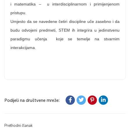
i matematika – u interdisciplinarnom i primijenjenom
pristupu.
Umjesto da se navedene četiri discipline uče zasebno i da
budu odvojeni predmeti, STEM ih integrira u jedinstvenu
paradigmu učenja koje se temelje na stvarnim
interakcijama.
Podijeli na društvene mreže:
Prethodni članak