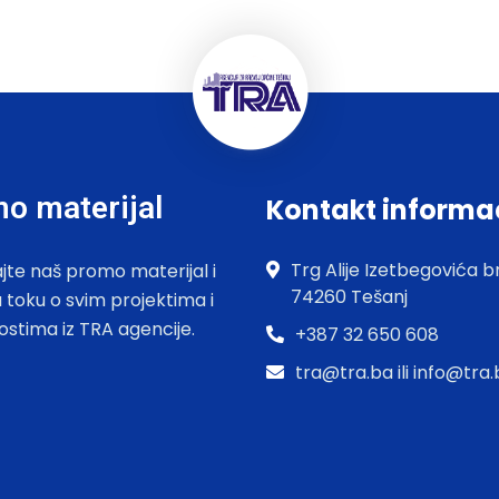
o materijal
Kontakt informa
Trg Alije Izetbegovića br
jte naš promo materijal i
74260 Tešanj
u toku o svim projektima i
ostima iz TRA agencije.
+387 32 650 608
tra@tra.ba ili info@tra