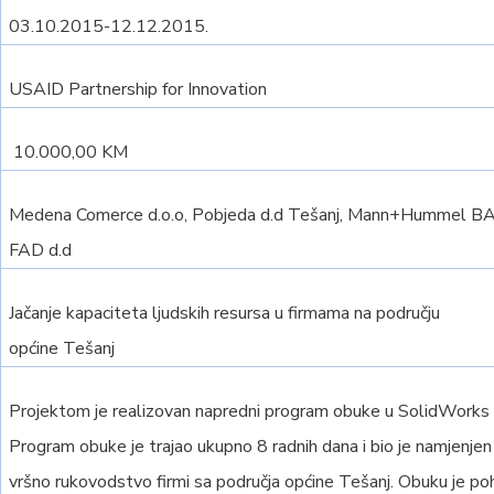
03.10.2015-12.12.2015.
USAID Partnership for Innovation
10.000,00 KM
Medena Comerce d.o.o, Pobjeda d.d Tešanj, Mann+Hummel BA
FAD d.d
Jačanje kapaciteta ljudskih resursa u firmama na području
općine Tešanj
Projektom je realizovan napredni program obuke u SolidWorks
Program obuke je trajao ukupno 8 radnih dana i bio je namjenjen 
vršno rukovodstvo firmi sa područja općine Tešanj. Obuku je p