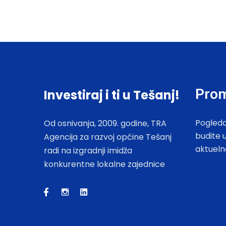
Prom
Investiraj i ti u Tešanj!
Pogleda
Od osnivanja, 2009. godine, TRA
budite 
Agencija za razvoj općine Tešanj
aktueln
radi na izgradnji imidža
konkurentne lokalne zajednice