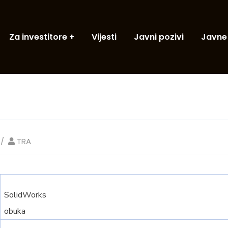
Za investitore
Vijesti
Javni pozivi
Javne
TRA
SolidWorks
obuka