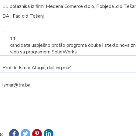
11 polaznika iz firmi Medena Comerce d.o.o, Pobjeda .d.d Te
BA i Fad d.d Tešanj.
·
11
kandidata uspješno prošlo progroma obuke i steklo nova znan
radu sa programom SolidWorks
Prof.dr. Ismar Alagić, dipl.ing.maš
ismar@tra.ba
e: