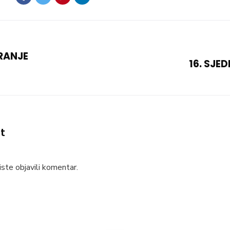
IRANJE
16. SJE
t
ste objavili komentar.