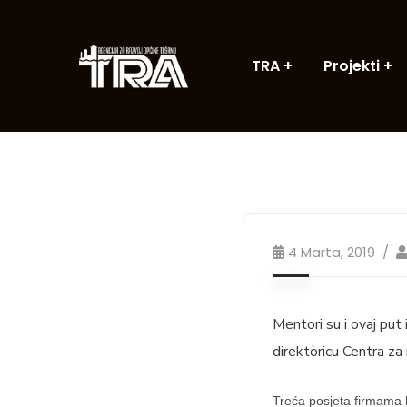
TRA
Projekti
4 Marta, 2019
Mentori su i ovaj pu
direktoricu Centra za
Treća posjeta firmama 