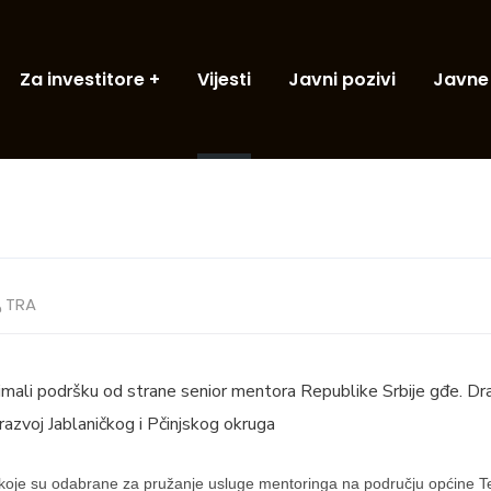
Za investitore
Vijesti
Javni pozivi
Javne
TRA
t imali podršku od strane senior mentora Republike Srbije gđe. D
 razvoj Jablaničkog i Pčinjskog okruga
koje su odabrane za pružanje usluge mentoringa na području općine T