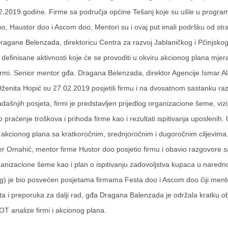
2.2019.godine. Firme sa područja općine Tešanj koje su ušle u program
o, Haustor doo i Ascom doo.
Mentori su i ovaj put imali podršku od st
Dragane Belenzada, direktoricu
Centra za razvoj Jablaničkog i Pčinjsko
 definisane aktivnosti koje će se provoditi u okviru akcionog plana mjer
rmi. Senior mentor gđa. Dragana Belenzada, direktor Agencije Ismar Al
nita Hopić su 27.02.2019 posjetili firmu i na dvosatnom sastanku raz
ašnjih posjeta, firmi je predstavljen prijedlog organizacione šeme, vizije
 praćenje troškova i prihoda firme kao i rezultati ispitivanja uposleni
e akcionog plana sa kratkoročnim, srednjoročnim i dugoročnim ciljevima. I
 Omahić, mentor firme Hustor doo posjetio firmu i obavio razgovore 
rganizacione šeme kao i plan o ispitivanju zadovoljstva kupaca u nared
g) je bio posvećen posjetama firmama Festa doo i Ascom doo čiji mento
ta i preporuka za dalji rad, gđa Dragana Balenzada je održala kratku 
 analize firmi i akcionog plana.