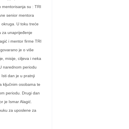
 mentorisanja su : TRI
rane senior mentora
g okruga. U toku treće
a za unaprijeđenje
agić i mentor firme TRI
govarano je o više
, misije, ciljeva i neka
h. U narednom periodu
sti dan je u pratnji
sa ključnim osobama te
nom periodu. Drugi dan
r je Ismar Alagić.
obuku za uposlene za