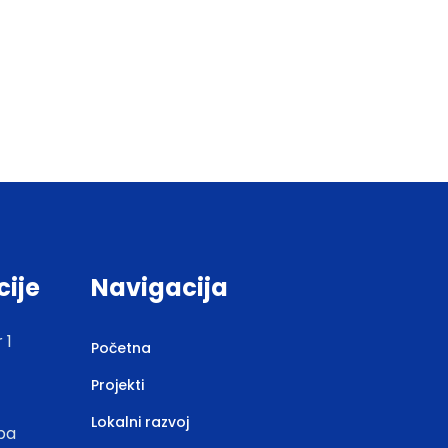
cije
Navigacija
 1
Početna
Projekti
Lokalni razvoj
.ba