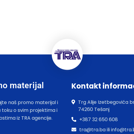
o materijal
Kontakt informa
Trg Alije Izetbegovića br
jte naš promo materijal i
74260 Tešanj
u toku o svim projektima i
ostima iz TRA agencije.
+387 32 650 608
tra@tra.ba ili info@tra