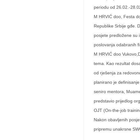
periodu od 26.02.-28.0
M HRVIĆ doo, Festa do
Republike Srbije gđe. 
posjete predložene su i
poslovanja odabranih fi
M HRVIĆ doo Vukovo,Dže
tema. Kao rezultat dosad
od rješenja za redovono
planirano je definisanj
seniro mentora, Muamer
predstavio prijedlog o
OJT (On-the-job trainin
Nakon obavljenih posje
pripremu unakrsne SWOT