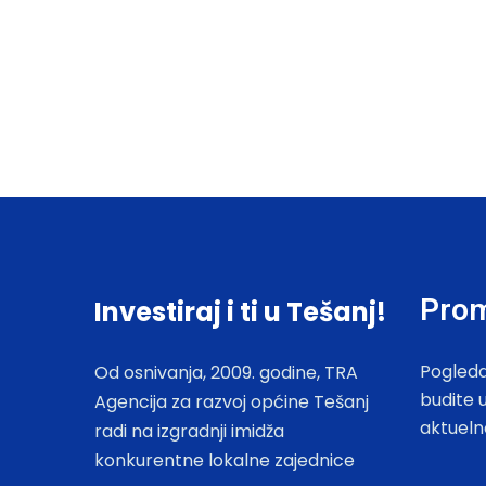
Prom
Investiraj i ti u Tešanj!
Pogleda
Od osnivanja, 2009. godine, TRA
budite 
Agencija za razvoj općine Tešanj
aktueln
radi na izgradnji imidža
konkurentne lokalne zajednice