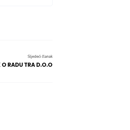
Sljedeći članak
 O RADU TRA D.O.O