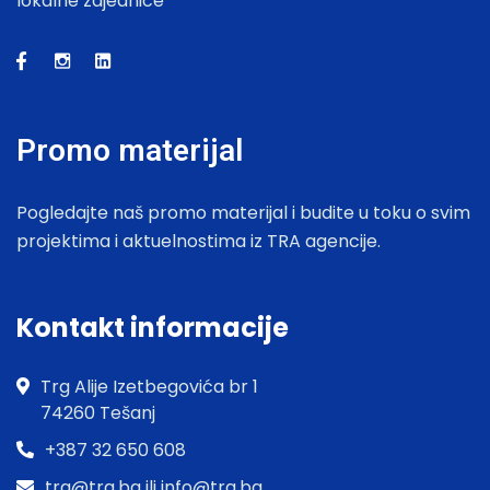
lokalne zajednice
Promo materijal
Pogledajte naš promo materijal i budite u toku o svim
projektima i aktuelnostima iz TRA agencije.
Kontakt informacije
Trg Alije Izetbegovića br 1
74260 Tešanj
+387 32 650 608
tra@tra.ba ili info@tra.ba