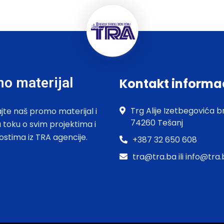
o materijal
Kontakt informa
Trg Alije Izetbegovića br
jte naš promo materijal i
74260 Tešanj
u toku o svim projektima i
ostima iz TRA agencije.
+387 32 650 608
tra@tra.ba ili info@tra