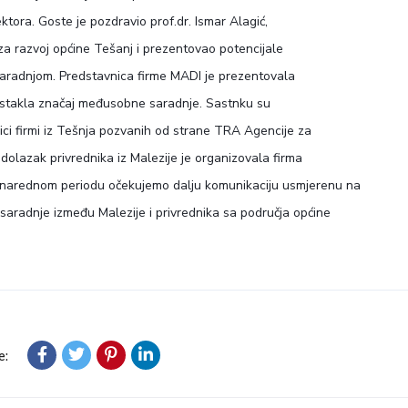
sektora. Goste je pozdravio prof.dr. Ismar Alagić,
za razvoj općine Tešanj i prezentovao potencijale
saradnjom. Predstavnica firme MADI je prezentovala
 istakla značaj međusobne saradnje. Sastnku su
ici firmi iz Tešnja pozvanih od strane TRA Agencije za
 dolazak privrednika iz Malezije je organizovala firma
narednom periodu očekujemo dalju komunikaciju usmjerenu na
saradnje između Malezije i privrednika sa područja općine
e: