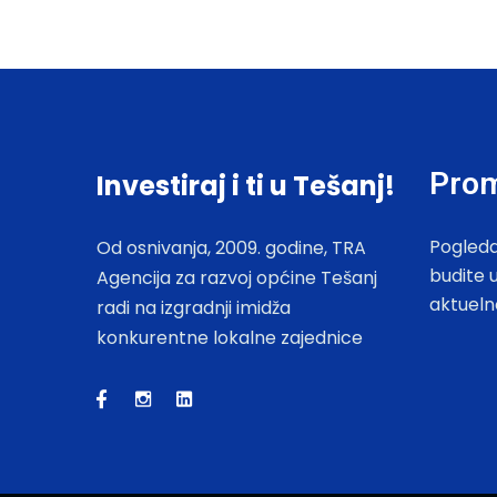
Prom
Investiraj i ti u Tešanj!
Pogleda
Od osnivanja, 2009. godine, TRA
budite 
Agencija za razvoj općine Tešanj
aktueln
radi na izgradnji imidža
konkurentne lokalne zajednice