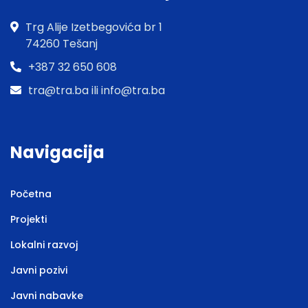
Trg Alije Izetbegovića br 1
74260 Tešanj
+387 32 650 608
tra@tra.ba ili info@tra.ba
Navigacija
Početna
Projekti
Lokalni razvoj
Javni pozivi
Javni nabavke