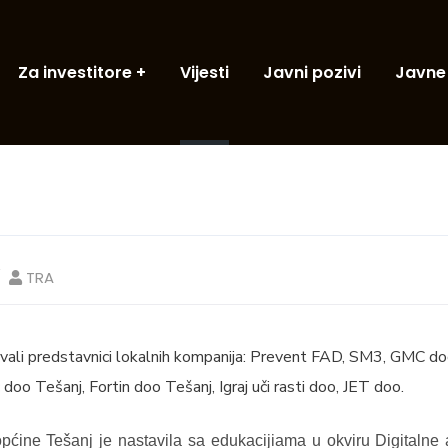
Za investitore
Vijesti
Javni pozivi
Javne
TRA
vovali predstavnici lokalnih kompanija: Prevent FAD, SM3, GMC d
oo Tešanj, Fortin doo Tešanj, Igraj uči rasti doo, JET doo.
općine Tešanj je nastavila sa edukacijiama u okviru Digitaln