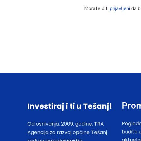
Morate biti
prijavljeni
da bi
Prom
Investiraj i ti u Tešanj!
Pogleda
Od osnivanja, 2009. godine, TRA
budite 
Agencija za razvoj općine Tešanj
aktueln
radi na izgradnji imidža