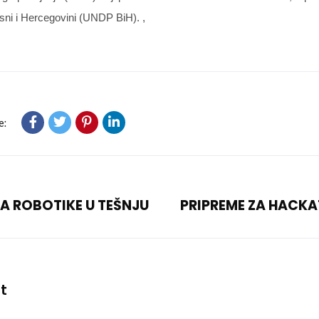
osni i Hercegovini (UNDP BiH). ,
e:
A ROBOTIKE U TEŠNJU
PRIPREME ZA HACKA
t