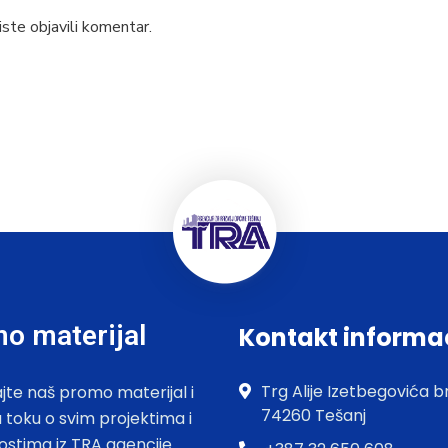
ste objavili komentar.
o materijal
Kontakt informa
Trg Alije Izetbegovića br
jte naš promo materijal i
74260 Tešanj
u toku o svim projektima i
ostima iz TRA agencije.