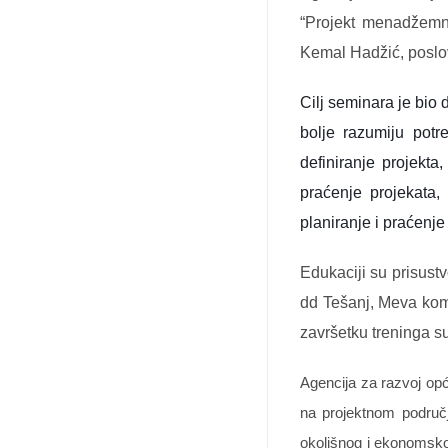
“Projekt menadžemnt
Kemal Hadžić, poslov
Cilj seminara je bio 
bolje razumiju potr
definiranje projekta,
praćenje projekata, 
planiranje i praćenje
Edukaciji su prisus
dd Tešanj, Meva kome
završetku treninga su 
Agencija za razvoj opć
na projektnom područj
okolišnog i ekonomsko