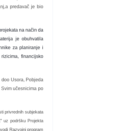
nj,a predavač je bio
projekata na način da 
terija je obuhvatila 
hnike za planiranje i 
izicima, financijsko 
C doo Usora, Pobjeda
o. Svim učesnicima po
ti privrednih subjekata
a” uz podršku Projekta
ovodi Razvojni program