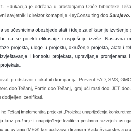
”.
Edukacija je održana u prostorijama Opće biblioteke Teša
ni savjetnik i direktor komapnije KeyConsulting doo
Sarajevo.
da s
e učesnicima obezbjede alati i ideje za efikasnije izvršenje 
ebu da se pojekti efikasnije i uspješnije izvrše. N
astavna ma
 faze projekta, uloge u projektu, okruženje projekta, alate i te
izvještavanje i kontrolu projekata, upravljanje promjenama i r
 projekata. 
tvovali predstavnici lokalnih kompanija: Prevent FAD, SM3, GM
rc doo Tešanj, Fortin doo Tešanj, Igraj uči rasti doo, JET do
dodjeljeni certifikati.
ine Tešanj implementira projekat „Projekat unaprijeđenja konkuretnos
u kroz pružanje i unaprijeđenje kvaliteta poslovno-razvojnih uslug
g upravljanja (MEG) koji podržava i finansira Vlada Švicarske, a pr