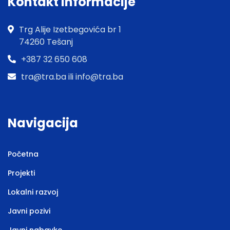
Kontakt informacije
Trg Alije Izetbegovića br 1
74260 Tešanj
+387 32 650 608
tra@tra.ba ili info@tra.ba
Navigacija
Početna
Projekti
Lokalni razvoj
Javni pozivi