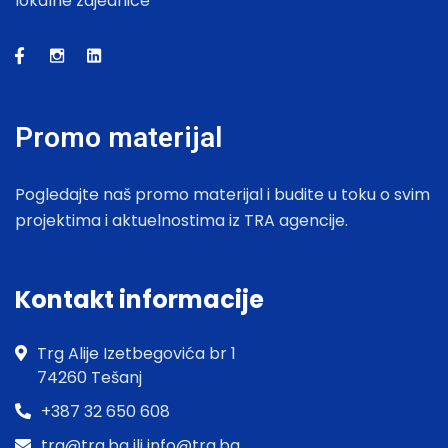
lokalne zajednice
Promo materijal
Pogledajte naš promo materijal i budite u toku o svim
projektima i aktuelnostima iz TRA agencije.
Kontakt informacije
Trg Alije Izetbegovića br 1
74260 Tešanj
+387 32 650 608
tra@tra.ba ili info@tra.ba