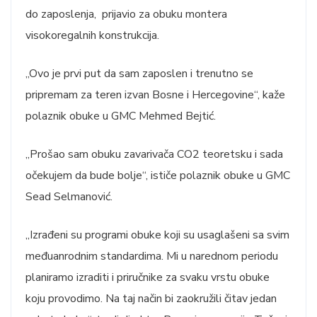
do zaposlenja, prijavio za obuku montera
visokoregalnih konstrukcija.
„Ovo je prvi put da sam zaposlen i trenutno se
pripremam za teren izvan Bosne i Hercegovine“, kaže
polaznik obuke u GMC Mehmed Bejtić.
„Prošao sam obuku zavarivača CO2 teoretsku i sada
očekujem da bude bolje“, ističe polaznik obuke u GMC
Sead Selmanović.
„Izrađeni su programi obuke koji su usaglašeni sa svim
međuanrodnim standardima. Mi u narednom periodu
planiramo izraditi i priručnike za svaku vrstu obuke
koju provodimo. Na taj način bi zaokružili čitav jedan