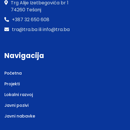
Trg Alije Izetbegovića br 1
74260 Tešanj
+387 32 650 608
tra@tra.ba ili info@tra.ba
Navigacija
Početna
Projekti
Lokalni razvoj
Javni pozivi
Javni nabavke