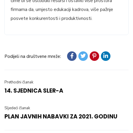
čime bi se oslobdili resursi i ostavili više prostora
firmama da, umjesto edukaciji kadrova, više pažnje
posvete konkurentosti i produktivnosti.
Podijeli na društvene mreže:
Prethodni članak
14. SJEDNICA SLER-A
Sljedeći članak
PLAN JAVNIH NABAVKI ZA 2021. GODINU