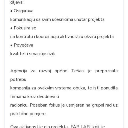
ciljeva;
• Osigurava
komunikaciju sa svim učesnicima unutar projekta;
• Fokusira se
na kontrolu i koordinaciju aktivnosti u okviru projekta;
• Povećava
kvalitet i smanjuje rizik.
Agencija za razvoj općine Tešanj je prepoznala
potrebu
kompanija za ovakvim vrstama obuka, te isti ponudila
firmama kroz dvodnevnu
radionicu. Poseban fokus je usmjeren na grupni rad uz
praktične primjere.
Ova aktivnost je dio projekta „FAB LAB“ koji je