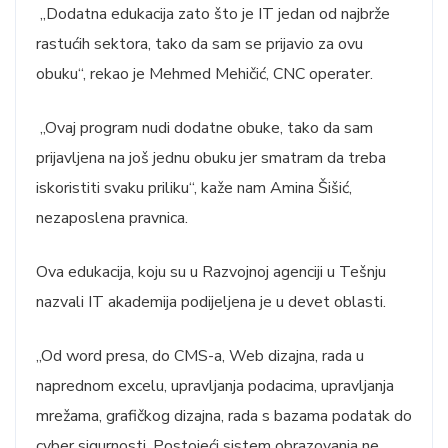
„Dodatna edukacija zato što je IT jedan od najbrže
rastućih sektora, tako da sam se prijavio za ovu
obuku“, rekao je Mehmed Mehičić, CNC operater.
„Ovaj program nudi dodatne obuke, tako da sam
prijavljena na još jednu obuku jer smatram da treba
iskoristiti svaku priliku“, kaže nam Amina Šišić,
nezaposlena pravnica.
Ova edukacija, koju su u Razvojnoj agenciji u Tešnju
nazvali IT akademija podijeljena je u devet oblasti.
„Od word presa, do CMS-a, Web dizajna, rada u
naprednom excelu, upravljanja podacima, upravljanja
mrežama, grafičkog dizajna, rada s bazama podatak do
cyber sigurnosti. Postojeći sistem obrazovanja ne