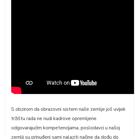
S obzirom da obrazovni sistem naše zemlje još uvijek
tržištu rada ne nudi kadrove opremljene
odgovarajućim kompetencijama, poslodavci u našoj
zemlji su prinuđeni sami nalaziti načine da dođu do