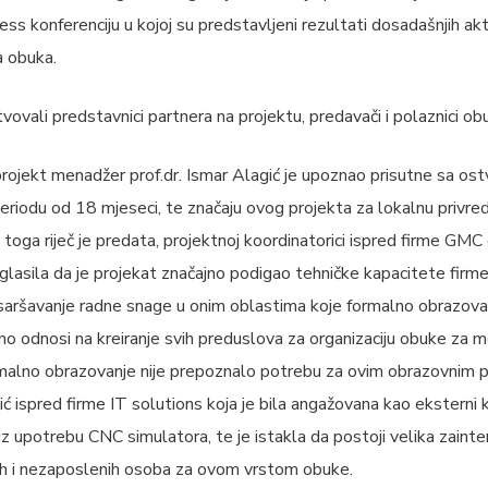
ess konferenciju u kojoj su predstavljeni rezultati dosadašnjih akt
a obuka.
tvovali predstavnici partnera na projektu, predavači i polaznici ob
projekt menadžer prof.dr. Ismar Alagić je upoznao prisutne sa os
iodu od 18 mjeseci, te značaju ovog projekta za lokalnu privredu
toga riječ je predata, projektnoj koordinatorici ispred firme GMC 
aglasila da je projekat značajno podigao tehničke kapacitete fir
 usaršavanje radne snage u onim oblastima koje formalno obrazova
o odnosi na kreiranje svih preduslova za organizaciju obuke za m
ormalno obrazovanje nije prepoznalo potrebu za ovim obrazovnim 
kić ispred firme IT solutions koja je bila angažovana kao eksterni
 upotrebu CNC simulatora, te je istakla da postoji velika zainte
nih i nezaposlenih osoba za ovom vrstom obuke.