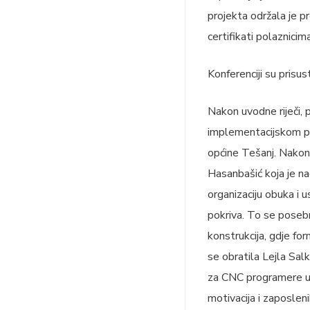
projekta održala je pr
certifikati polaznicim
Konferenciji su prisus
Nakon uvodne riječi, 
implementacijskom per
općine Tešanj. Nakon 
Hasanbašić koja je n
organizaciju obuka i
pokriva. To se posebn
konstrukcija, gdje f
se obratila Lejla Sal
za CNC programere uz
motivacija i zaposle