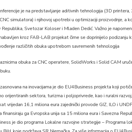
erencije je na predstavljanje aditivnih tehnologija (3D printera,
 CNC simulatora) i njihovoj upotrebi u optimizaciji proizvodnje, a k
D Republika, Svetozar Koloser i Mladen Dedić. Važno je napomenu
nabavljen kroz FAB-LAB projekat čime se doprinijelo podizanju
ovođenje različitih obuka upotrebom savremenih tehnologija
aznicima obuka za CNC operatere, SolidWorks i Solid CAM uručeni
obuku.
snovana na inovacijama je dio EU4Business projekta koji potiče
 orijentiranih sektora, turizma i poljoprivrede, kao i ruralni razvoj,
at vrijedan 16,1 miliona eura zajednički provode GIZ, ILO i UND
 finansiraju ga Evropska unija sa 15 miliona eura i Savezna Rep
iness je dio programa Lokalne razvojne strategije – Programa l
 BiH, koje podržava SR Njemačka. Za više informacija o EU4Bus