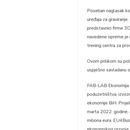
Poseban naglasak konf
uređaja za graviranje,
predstavnici firme 3
navedene opreme je 
trening centra za pr
Ovom prilikom su pol
uspješno savladanu 
FAB-LAB Ekonomija za
poduzetništva, izvozno
ekonomije BiH. Projek
marta 2022. godine, a
miliona eura. EU4Bus
ekonomskog razvoja u