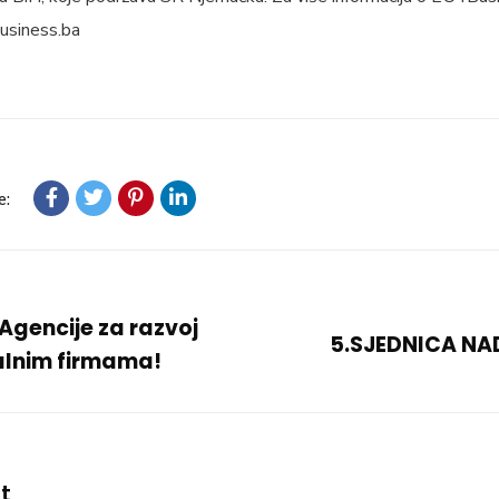
usiness.ba
e:
Agencije za razvoj
5.SJEDNICA N
alnim firmama!
t