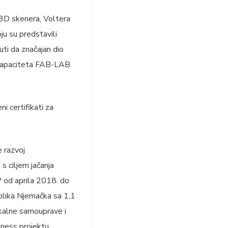
 3D skenera, Voltera
oju su predstavili
ti da značajan dio
 kapaciteta FAB-LAB
 certifikati za
 razvoj
 s ciljem jačanja
P od aprila 2018. do
ublika Njemačka sa 1,1
okalne samouprave i
iness projektu