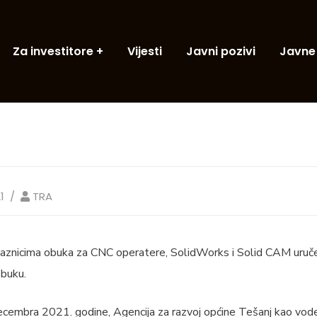
Za investitore
Vijesti
Javni pozivi
Javne
1
TRA
aznicima obuka za CNC operatere, SolidWorks i Solid CAM uručeni
buku.
ecembra 2021. godine, Agencija za razvoj općine Tešanj kao vo