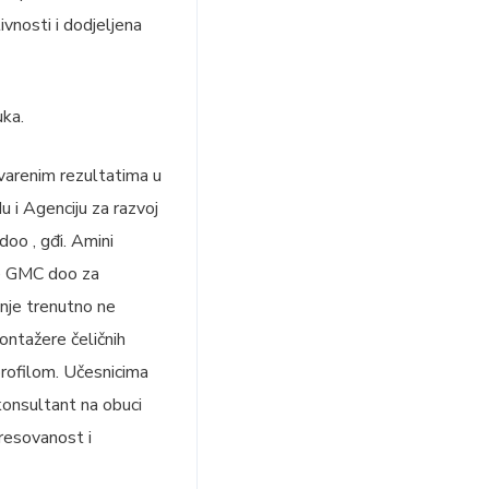
ivnosti i dodjeljena
uka.
tvarenim rezultatima u
 i Agenciju za razvoj
doo , gđi. Amini
me GMC doo za
nje trenutno ne
ontažere čeličnih
profilom. Učesnicima
 konsultant na obuci
resovanost i