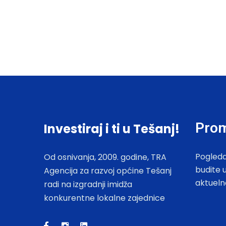
Prom
Investiraj i ti u Tešanj!
Pogleda
Od osnivanja, 2009. godine, TRA
budite 
Agencija za razvoj općine Tešanj
aktueln
radi na izgradnji imidža
konkurentne lokalne zajednice