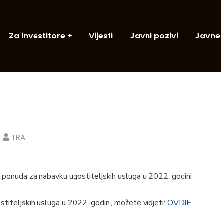
Za investitore
Vijesti
Javni pozivi
Javne
TRA
e ponuda za nabavku ugostiteljskih usluga u 2022. godini
titeljskih usluga u 2022. godini, možete vidjeti:
OVDJE