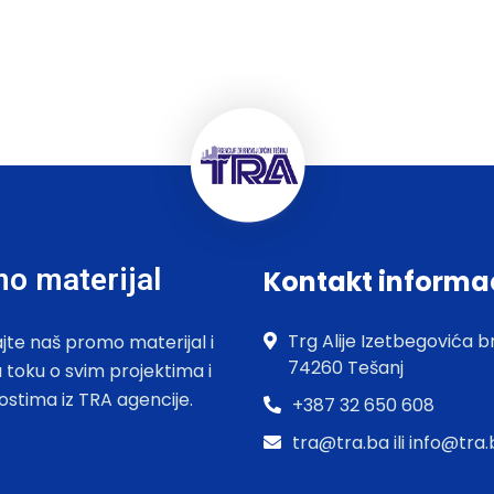
o materijal
Kontakt informa
Trg Alije Izetbegovića br
jte naš promo materijal i
74260 Tešanj
u toku o svim projektima i
ostima iz TRA agencije.
+387 32 650 608
tra@tra.ba ili info@tra