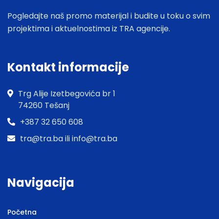
Pogledajte naš promo materijal i budite u toku o svim
projektima i aktuelnostima iz TRA agencije.
Kontakt informacije
Trg Alije Izetbegovića br 1
74260 Tešanj
+387 32 650 608
tra@tra.ba ili info@tra.ba
Navigacija
Početna