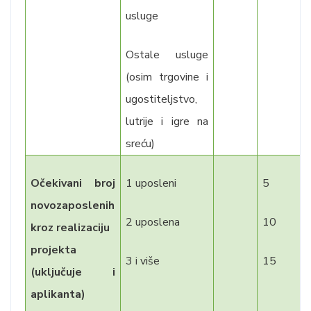
usluge
Ostale usluge
(osim
trgovine i
ugostiteljstvo,
lutrije i igre na
sreću)
Očekivani broj
1 uposleni
5
novozaposlenih
2 uposlena
10
kroz realizaciju
projekta
3 i više
15
(uključuje i
aplikanta)