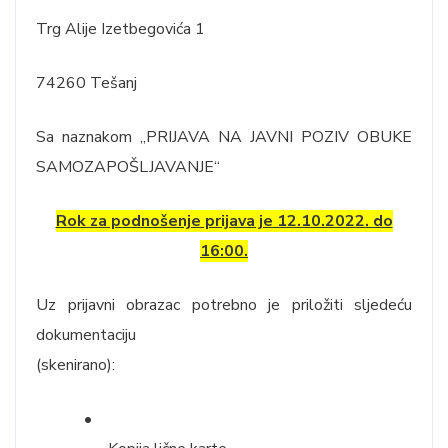
Trg Alije Izetbegovića 1
74260 Tešanj
Sa naznakom „PRIJAVA NA JAVNI POZIV OBUKE
SAMOZAPOŠLJAVANJE“
Rok za podnošenje prijava je 12.10.2022. do
16:00.
Uz prijavni obrazac potrebno je priložiti sljedeću
dokumentaciju
(skenirano):
•