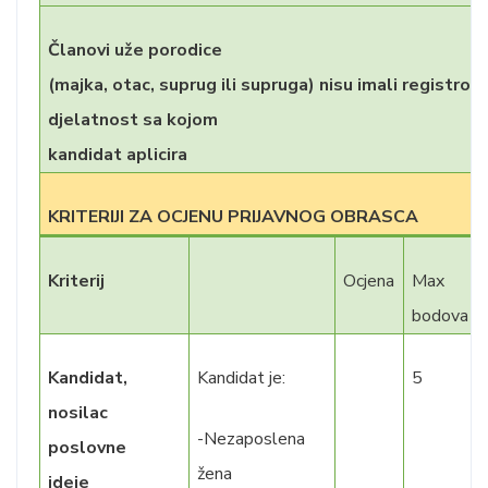
Članovi uže porodice
(majka, otac, suprug ili supruga) nisu imali registrov
djelatnost sa kojom
kandidat aplicira
KRITERIJI ZA OCJENU PRIJAVNOG OBRASCA
Kriterij
Ocjena
Max
bodova
Kandidat,
Kandidat je:
5
nosilac
-Nezaposlena
poslovne
žena
ideje