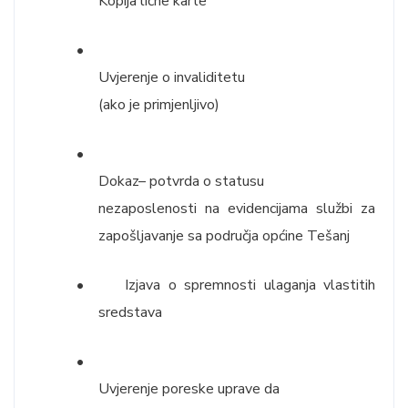
Kopija lične karte
•
Uvjerenje o invaliditetu
(ako je primjenljivo)
•
Dokaz– potvrda o statusu
nezaposlenosti na evidencijama službi za
zapošljavanje sa područja općine Tešanj
•
Izjava o spremnosti ulaganja vlastitih
sredstava
•
Uvjerenje poreske uprave da