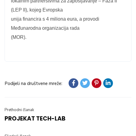
lokalnim partnerstvima za zapošljavanje – Faza II“
(LEP II), kojeg Evropska
unija financira s 4 miliona eura, a provodi
Međunarodna organizacija rada
(MOR).
Podijeli na društvene mreže:
Prethodni članak
PROJEKAT TECH-LAB