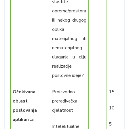
vlastite
opreme/prostora
ili nekog drugog
oblika
materijalnog ili
nematerijalnog
ulaganja u cilju
realizacije
poslovne ideje?
Očekivana
Proizvodno-
15
oblast
prerađivačka
10
poslovanja
djelatnost
aplikanta
5
Intelektualne