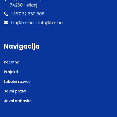
74260 Tešanj
+387 32 650 608
tra@tra.ba ili info@tra.ba
Navigacija
Početna
Projekti
Lokalni razvoj
Javni pozivi
Javni nabavke