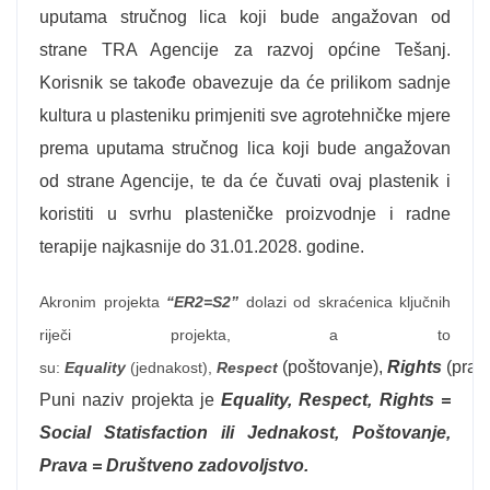
uputama stručnog lica koji bude angažovan od
strane TRA Agencije za razvoj općine Tešanj.
Korisnik se takođe obavezuje da će prilikom sadnje
kultura u plasteniku primjeniti sve agrotehničke mjere
prema uputama stručnog lica koji bude angažovan
od strane Agencije, te da će čuvati ovaj plastenik i
koristiti u svrhu plasteničke proizvodnje i radne
terapije najkasnije do 31.01.2028. godine.
Akronim projekta
“ER2=S2”
dolazi od skraćenica ključnih
riječi projekta, a to
(poštovanje),
Rights
(prav
su:
Equality
(jednakost),
Respect
Puni naziv projekta je
Equality, Respect, Rights =
Social Statisfaction ili Jednakost, Poštovanje,
Prava = Društveno zadovoljstvo.