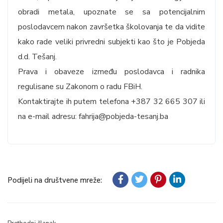
obradi metala, upoznate se sa potencijalnim
poslodavcem nakon završetka školovanja te da vidite
kako rade veliki privredni subjekti kao što je Pobjeda
d.d. Tešanj.
Prava i obaveze između poslodavca i radnika
regulisane su Zakonom o radu FBiH.
Kontaktirajte ih putem telefona +387 32 665 307 ili
na e-mail adresu: fahrija@pobjeda-tesanj.ba
Podijeli na društvene mreže: