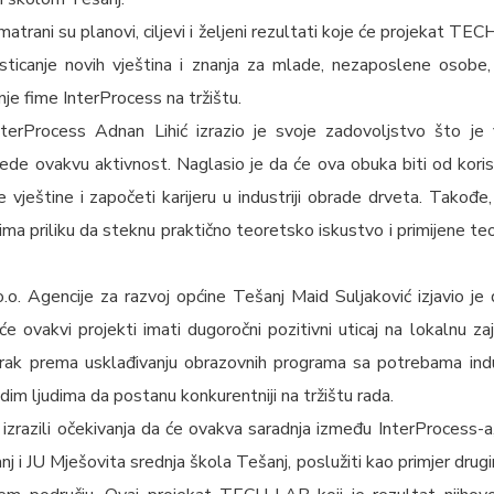
trani su planovi, ciljevi i željeni rezultati koje će projekat T
ilj sticanje novih vještina i znanja za mlade, nezaposlene osob
nje fime InterProcess na tržištu.
nterProcess Adnan Lihić izrazio je svoje zadovoljstvo što je 
de ovakvu aktivnost. Naglasio je da će ova obuka biti od korist
je vještine i započeti karijeru u industriji obrade drveta. Takođe
adima priliku da steknu praktično teoretsko iskustvo i primijene t
o. Agencije za razvoj općine Tešanj Maid Suljaković izjavio je
će ovakvi projekti imati dugoročni pozitivni uticaj na lokalnu zaj
rak prema usklađivanju obrazovnih programa sa potrebama indu
m ljudima da postanu konkurentniji na tržištu rada.
 izrazili očekivanja da će ovakva saradnja između InterProcess-a
nj i JU Mješovita srednja škola Tešanj, poslužiti kao primjer drugi