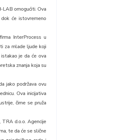
ECH-LAB omogućiti. Ova
e, dok će istovremeno
firma InterProcess u
i za mlade ljude koji
, istakao je da će ova
eoretska znanja koja su
 da jako podržava ovu
ednicu. Ova inicijativa
strije, čime se pruža
, TRA d.o.o. Agencije
ma, te da će se slične