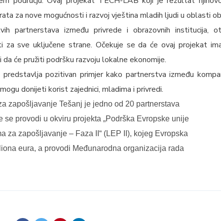
a širem području. Ovaj projekat TECH-LAB koji je rezultat njihov
rata za nove mogućnosti i razvoj vještina mladih ljudi u oblasti o
vih partnerstava između privrede i obrazovnih institucija, o
ti za sve uključene strane. Očekuje se da će ovaj projekat imat
i da će pružiti podršku razvoju lokalne ekonomije.
redstavlja pozitivan primjer kako partnerstva između kompanij
 mogu donijeti korist zajednici, mladima i privredi.
za zapošljavanje Tešanj je jedno od 20 partnerstava
e se provodi u okviru projekta „Podrška Evropske unije
ma za zapošljavanje – Faza II“ (LEP II), kojeg Evropska
miliona eura, a provodi Međunarodna organizacija rada