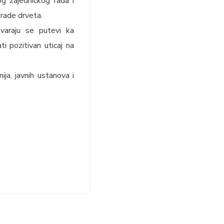
og zajedničkog rada i
brade drveta.
tvaraju se putevi ka
i pozitivan uticaj na
a, javnih ustanova i