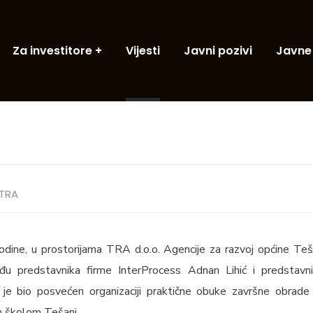
Za investitore
Vijesti
Javni pozivi
Javne
TRA
ine, u prostorijama TRA d.o.o. Agencije za razvoj općine Teša
đu predstavnika firme InterProcess Adnan Lihić i predstav
 je bio posvećen organizaciji praktične obuke završne obrade
m školom Tešanj.