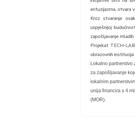
inicijative širiti n
entuzijazma, otvara v
Kroz stvaranje ovak
uspješnijoj budućnos
zapošljavanje mladih 
Projekat TECH-LAB p
obrazovnih institucija
Lokalno partnerstvo 
za zapošljavanje koj
lokalnim partnerstvi
unija financira s 4 
(MOR).