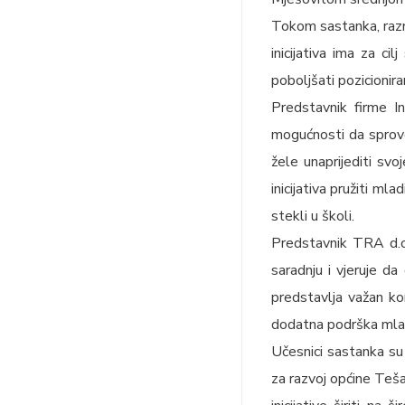
Tokom sastanka, razma
inicijativa ima za c
poboljšati pozicionira
Predstavnik firme I
mogućnosti da sprove
žele unaprijediti svo
inicijativa pružiti ml
stekli u školi.
Predstavnik TRA d.o.
saradnju i vjeruje da 
predstavlja važan ko
dodatna podrška mladi
Učesnici sastanka su
za razvoj općine Teša