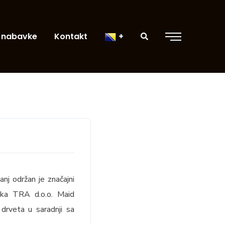
 nabavke
Kontakt
nj održan je značajni
nika TRA d.o.o. Maid
 drveta u saradnji sa