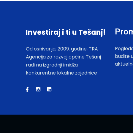
Prom
Investiraj i ti u Tešanj!
Pogleda
Od osnivanja, 2009. godine, TRA
budite 
Agencija za razvoj općine Tešanj
aktueln
radi na izgradnji imidža
konkurentne lokalne zajednice