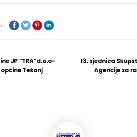
e:
tine JP “TRA”d.o.o-
13. sjednica Skupš
 općine Tešanj
Agencije za r