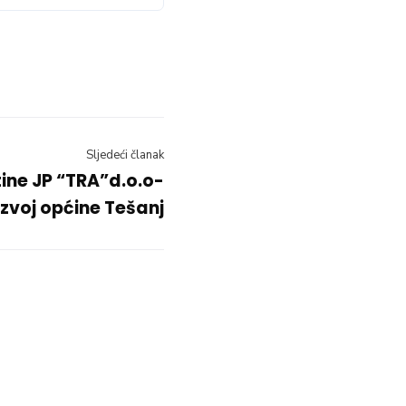
Sljedeći članak
tine JP “TRA”d.o.o-
azvoj općine Tešanj