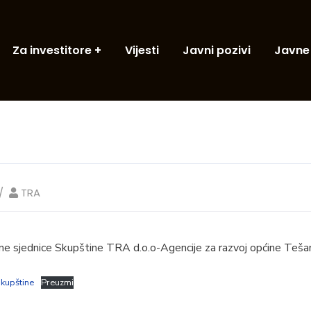
Za investitore
Vijesti
Javni pozivi
Javne
TRA
ne sjednice Skupštine TRA d.o.o-Agencije za razvoj općine Tešanj
skupštine
Preuzmi