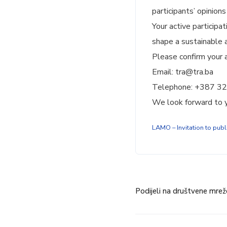
participants’ opinion
Your active participa
shape a sustainable an
Please confirm your 
Email: tra@tra.ba
Telephone: +387 32
We look forward to y
LAMO – Invitation to pub
Podijeli na društvene mrež