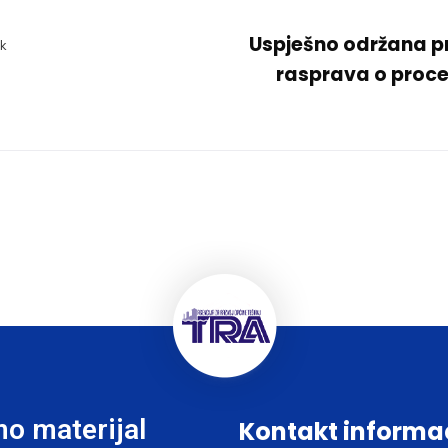
Uspješno održana p
k
rasprava o proce
o materijal
Kontakt informa