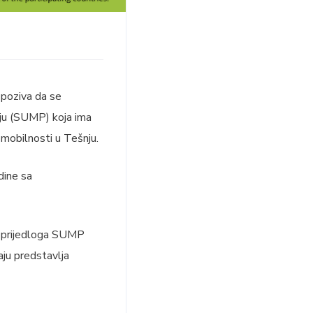
 poziva da se
nju (SUMP) koja ima
e mobilnosti u Tešnju.
dine sa
og prijedloga SUMP
aju predstavlja