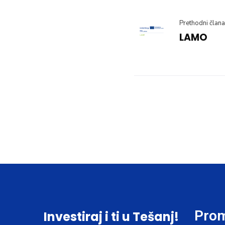
Prethodni člana
LAMO
Prom
Investiraj i ti u Tešanj!