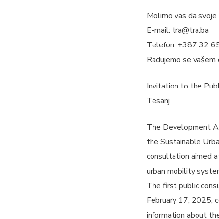
Molimo vas da svoje p
E-mail: tra@tra.ba
Telefon: +387 32 6
Radujemo se vašem d
Invitation to the Pub
Tesanj
The Development Agen
the Sustainable Urban
consultation aimed at
urban mobility system
The first public cons
February 17, 2025, c
information about the