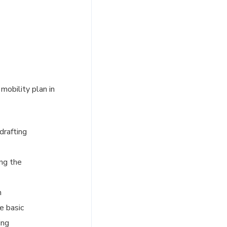
mobility plan in
drafting
ing the
n
e basic
ing