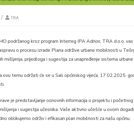
TRA
MO podržanog kroz program Interreg IPA Adrion, TRA d.o.o. vas
aspravu o procesu izrade Plana održive urbane mobilnosti u Teš
aših mišljenja, prijedloga i sugestija za unapređenje sistema urban
a ovu temu održati će se u Sali općinskog vijeća, 17.02.2025. go
ti.
rave je predstavljanje osnovnih informacija o projektu i početn
 mišljenja i sugestija učesnika. Vaše aktivno učešće u ovom događ
edno oblikujemo održiv i efikasan plan mobilnosti za našu općinu.