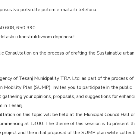
risustvo potvrdite putem e-maila ili telefona:
50 608; 650 390
olasku i konstruktivnom doprinosu!
lic Consultation on the process of drafting the Sustainable urban 
cy of Tesanj Municipality TRA Ltd, as part of the process of 
 Mobility Plan (SUMP), invites you to participate in the public
 gathering your opinions, proposals, and suggestions for enhanc
 in Tesanj.
ultation on this topic will be held at the Municipal Council Hall o
ommencing at 13:00. The theme of this session is to present th
 project and the initial proposal of the SUMP plan while collect