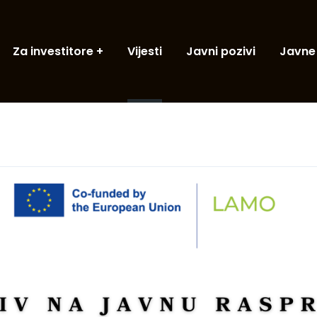
Za investitore
Vijesti
Javni pozivi
Javne