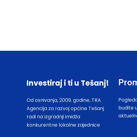
Prom
Investiraj i ti u Tešanj!
Pogleda
Od osnivanja, 2009. godine, TRA
budite 
Agencija za razvoj općine Tešanj
aktueln
radi na izgradnji imidža
konkurentne lokalne zajednice