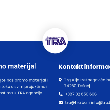
o materijal
Kontakt informa
Trg Alije Izetbegovića br
jte naš promo materijal i
74260 Tešanj
u toku o svim projektima i
ostima iz TRA agencije.
+387 32 650 608
tra@tra.ba ili info@tra