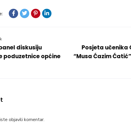
e:
k
panel diskusiju
Posjeta učenika 
e poduzetnice općine
“Musa Ćazim Ćatić
t
ste objavili komentar.