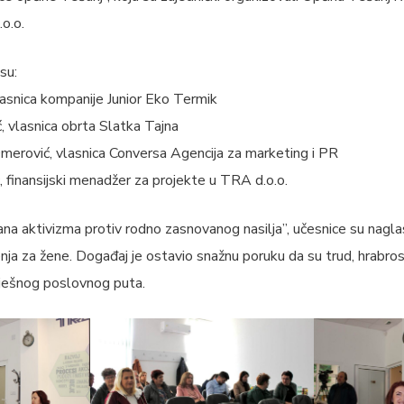
o.o.
su:
lasnica kompanije Junior Eko Termik
, vlasnica obrta Slatka Tajna
Omerović, vlasnica Conversa Agencija za marketing i PR
 finansijski menadžer za projekte u TRA d.o.o.
a aktivizma protiv rodno zasnovanog nasilja”, učesnice su naglas
a za žene. Događaj je ostavio snažnu poruku da su trud, hrabrost i
ješnog poslovnog puta.