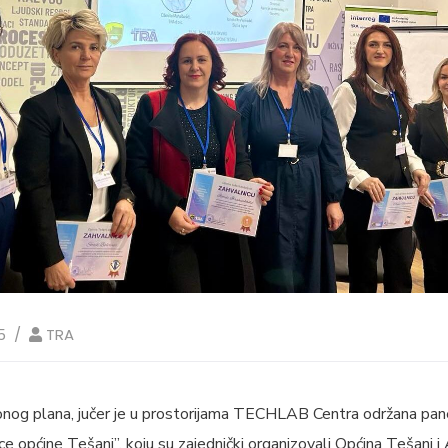
5
TRA
onog plana, jučer je u prostorijama TECHLAB Centra održana pane
 općine Tešanj”, koju su zajednički organizovali Općina Tešanj i 