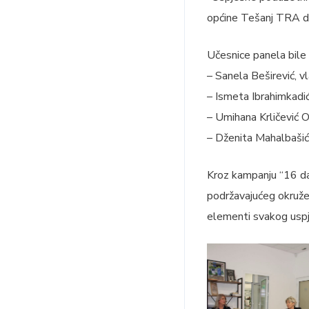
općine Tešanj TRA d.
Učesnice panela bile 
– Sanela Beširević, v
– Ismeta Ibrahimkadić
– Umihana Krličević 
– Dženita Mahalbašić,
Kroz kampanju “16 dan
podržavajućeg okruženj
elementi svakog usp