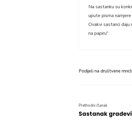
Na sastanku su konkre
upute pisma namjere u
Ovakvi sastanci daju n
na papiru".
Podijeli na društvene mrež
Prethodni članak
Sastanak građevi