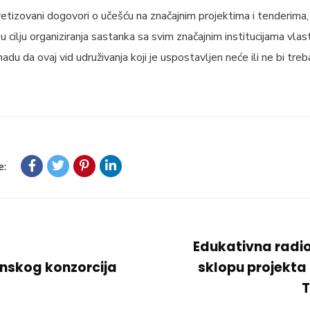
tizovani dogovori o učešću na značajnim projektima i tenderima,
 cilju organiziranja sastanka sa svim značajnim institucijama vlast
adu da ovaj vid udruživanja koji je uspostavljen neće ili ne bi tre
e:
Edukativna radio
nskog konzorcija
sklopu projekta
T