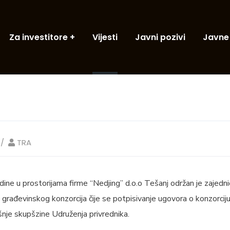
Za investitore
Vijesti
Javni pozivi
Javne
TRA
ne u prostorijama firme “Nedjing” d.o.o Tešanj održan je zajedni
građevinskog konzorcija čije se potpisivanje ugovora o konzorci
nje skupšzine Udruženja privrednika.