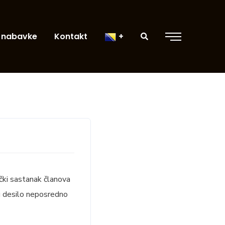
 nabavke
Kontakt
čki sastanak članova
ju desilo neposredno