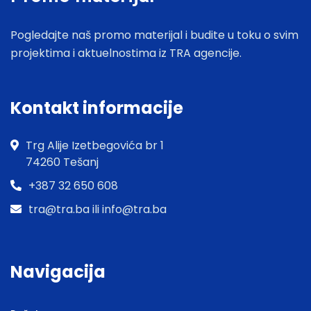
Pogledajte naš promo materijal i budite u toku o svim
projektima i aktuelnostima iz TRA agencije.
Kontakt informacije
Trg Alije Izetbegovića br 1
74260 Tešanj
+387 32 650 608
tra@tra.ba ili info@tra.ba
Navigacija