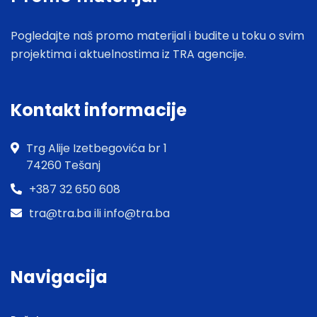
Pogledajte naš promo materijal i budite u toku o svim
projektima i aktuelnostima iz TRA agencije.
Kontakt informacije
Trg Alije Izetbegovića br 1
74260 Tešanj
+387 32 650 608
tra@tra.ba ili info@tra.ba
Navigacija