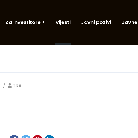
Za investitore
Vijesti
Javni pozivi
Javne
2
TRA