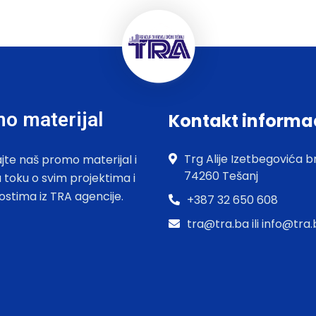
o materijal
Kontakt informa
Trg Alije Izetbegovića br
jte naš promo materijal i
74260 Tešanj
u toku o svim projektima i
ostima iz TRA agencije.
+387 32 650 608
tra@tra.ba ili info@tra