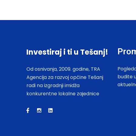
Prom
Investiraj i ti u Tešanj!
Pogleda
Od osnivanja, 2009. godine, TRA
budite 
Agencija za razvoj općine Tešanj
aktueln
radi na izgradnji imidža
konkurentne lokalne zajednice