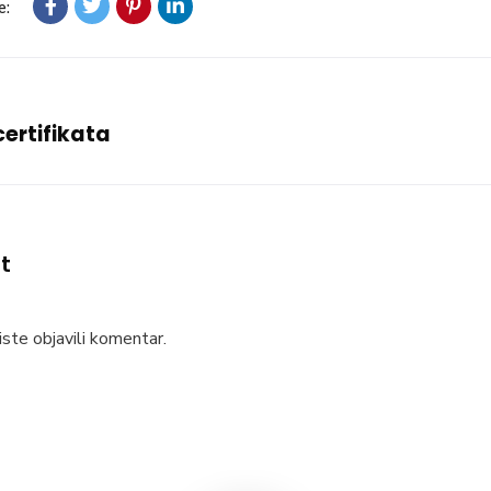
e:
ertifikata
t
ste objavili komentar.