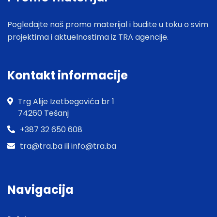
Pogledajte naš promo materijal i budite u toku o svim
projektima i aktuelnostima iz TRA agencije.
Kontakt informacije
Trg Alije Izetbegovića br 1
74260 Tešanj
+387 32 650 608
tra@tra.ba ili info@tra.ba
Navigacija