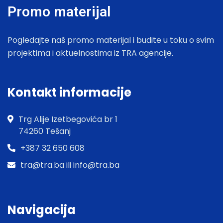
Promo materijal
Pogledajte naš promo materijal i budite u toku o svim
projektima i aktuelnostima iz TRA agencije.
Kontakt informacije
Trg Alije Izetbegovića br 1
74260 Tešanj
+387 32 650 608
tra@tra.ba ili info@tra.ba
Navigacija