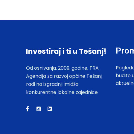
Prom
Investiraj i ti u Tešanj!
Pogleda
Od osnivanja, 2009. godine, TRA
budite 
Agencija za razvoj općine Tešanj
aktueln
radi na izgradnji imidža
konkurentne lokalne zajednice