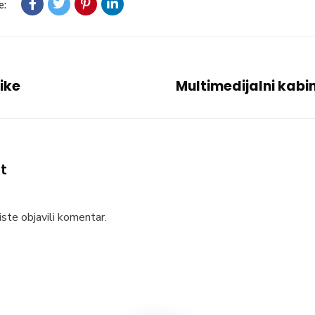
e:
ike
Multimedijalni kabi
t
ste objavili komentar.