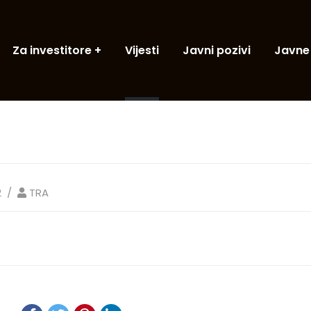
Za investitore
Vijesti
Javni pozivi
Javne
2
TRA