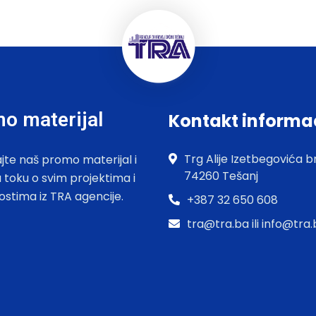
o materijal
Kontakt informa
Trg Alije Izetbegovića br
jte naš promo materijal i
74260 Tešanj
u toku o svim projektima i
ostima iz TRA agencije.
+387 32 650 608
tra@tra.ba ili info@tra