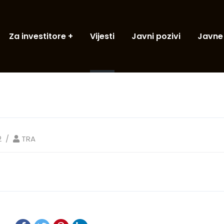
Za investitore
Vijesti
Javni pozivi
Javne
2
TRA