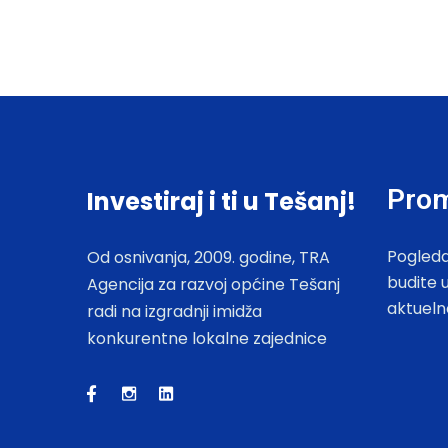
Prom
Investiraj i ti u Tešanj!
Pogleda
Od osnivanja, 2009. godine, TRA
budite 
Agencija za razvoj općine Tešanj
aktueln
radi na izgradnji imidža
konkurentne lokalne zajednice