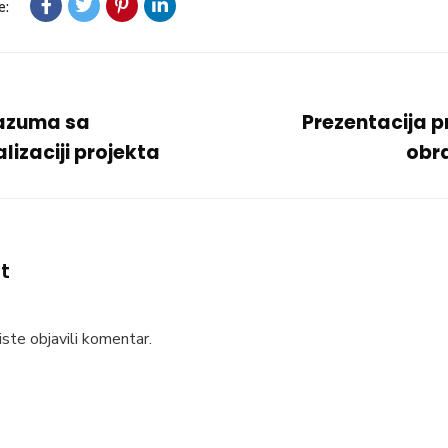
e:
razuma sa
Prezentacija p
izaciji projekta
obr
t
ste objavili komentar.