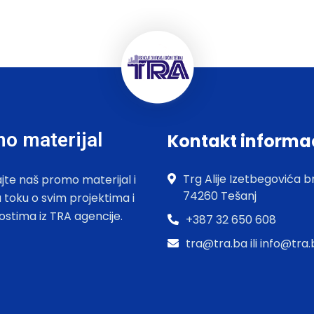
o materijal
Kontakt informa
Trg Alije Izetbegovića br
jte naš promo materijal i
74260 Tešanj
u toku o svim projektima i
ostima iz TRA agencije.
+387 32 650 608
tra@tra.ba ili info@tra