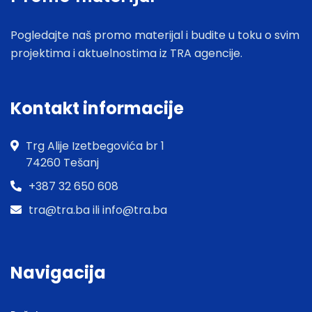
Pogledajte naš promo materijal i budite u toku o svim
projektima i aktuelnostima iz TRA agencije.
Kontakt informacije
Trg Alije Izetbegovića br 1
74260 Tešanj
+387 32 650 608
tra@tra.ba ili info@tra.ba
Navigacija