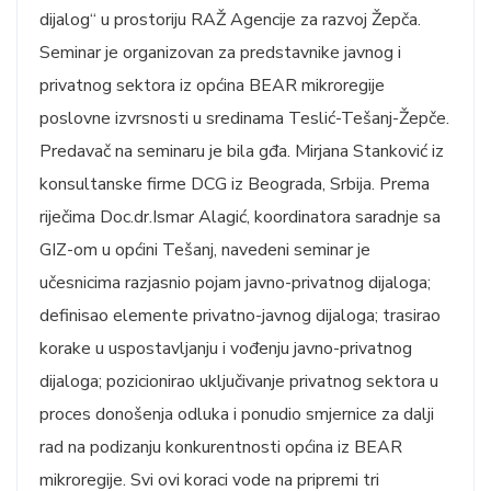
dijalog“ u prostoriju RAŽ Agencije za razvoj Žepča.
Seminar je organizovan za predstavnike javnog i
privatnog sektora iz općina BEAR mikroregije
poslovne izvrsnosti u sredinama Teslić-Tešanj-Žepče.
Predavač na seminaru je bila gđa. Mirjana Stanković iz
konsultanske firme DCG iz Beograda, Srbija. Prema
riječima Doc.dr.Ismar Alagić, koordinatora saradnje sa
GIZ-om u općini Tešanj, navedeni seminar je
učesnicima razjasnio pojam javno-privatnog dijaloga;
definisao elemente privatno-javnog dijaloga; trasirao
korake u uspostavljanju i vođenju javno-privatnog
dijaloga; pozicionirao uključivanje privatnog sektora u
proces donošenja odluka i ponudio smjernice za dalji
rad na podizanju konkurentnosti općina iz BEAR
mikroregije. Svi ovi koraci vode na pripremi tri