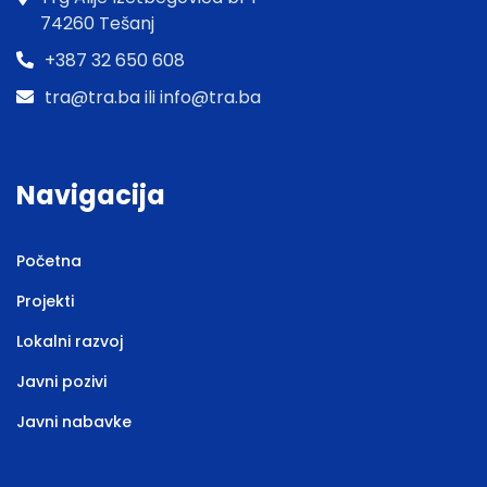
74260 Tešanj
+387 32 650 608
tra@tra.ba ili info@tra.ba
Navigacija
Početna
Projekti
Lokalni razvoj
Javni pozivi
Javni nabavke