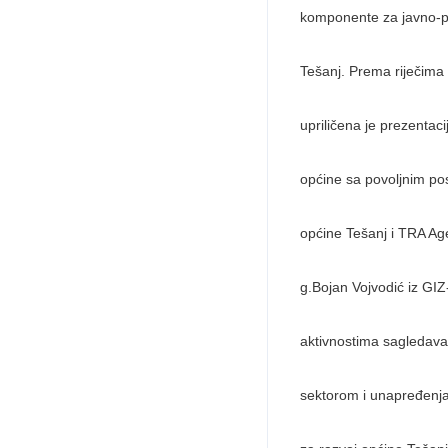
komponente za javno-pri
Tešanj. Prema riječima
upriličena je prezentac
općine sa povoljnim po
općine Tešanj i TRA Age
g.Bojan Vojvodić iz GIZ
aktivnostima sagledavan
sektorom i unapređenja