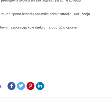
 predstavlja svojevrsni sekretarijat saradnje između
ora kao spona između općinske administracije i udruženja
slovnih asocijacija koje djeluju na području općine i
e: