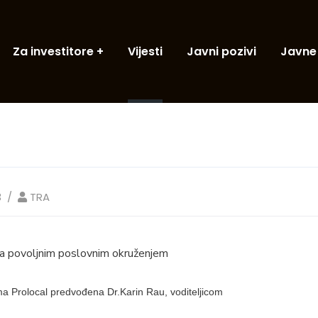
Za investitore
Vijesti
Javni pozivi
Javne
3
TRA
 sa povoljnim poslovnim okruženjem
a Prolocal predvođena Dr.Karin Rau, voditeljicom