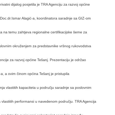
vatni dijalog posjetila je TRA Agenciju za razvoj općine
 Doc.dr.Ismar Alagić-a, koordinatora saradnje sa GIZ-om
ija na temu zahtjeva regionalne certifikacijske šeme za
slovnim okruženjem za predstavnike vršnog rukovodstva
ncije za razvoj općine Tešanj. Prezentaciju je održao
-a, a ovim činom općina Tešanj je pristupila
ja vlastitih kapaciteta u području saradnje sa poslovnim
 vlastitih performansi u navedenom području. TRA Agencija