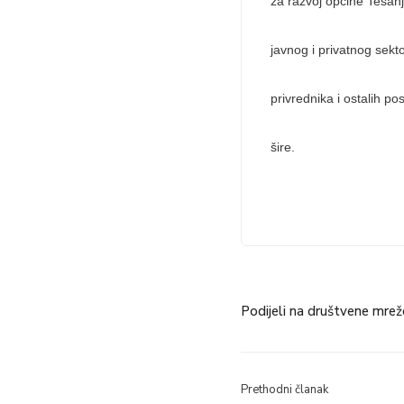
za razvoj općine Tešanj
javnog i privatnog sekt
privrednika i ostalih po
šire.
Podijeli na društvene mrež
Prethodni članak