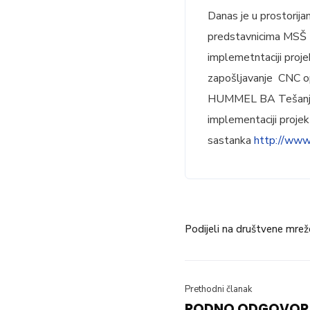
Danas je u prostorija
predstavnicima MSŠ T
implemetntaciji proje
zapošljavanje CNC o
HUMMEL BA Tešanj, P
implementaciji projekt
sastanka
http://www.
Podijeli na društvene mrež
Prethodni članak
RODNO ODGOVORA