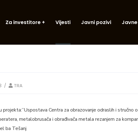
Za investitore
Vijesti
Javni pozivi
Javne
3
TRA
ju projekta:”Uspostava Centra za obrazovanje odraslih i stručno o
eratera, metalobrusača i obrađivača metala rezanjem za kompani
l ba Tešanj