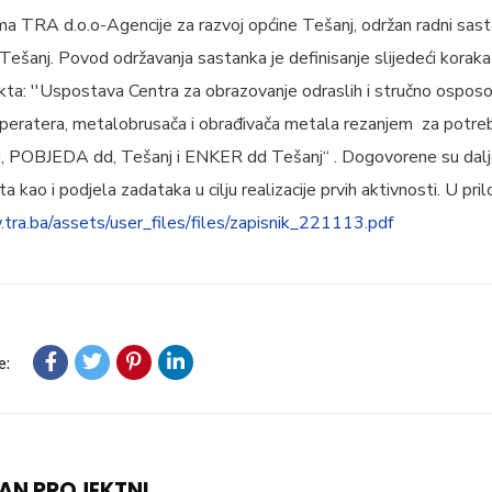
ma TRA d.o.o-Agencije za razvoj općine Tešanj, održan radni sas
ešanj. Povod održavanja sastanka je definisanje slijedeći korak
kta: ''Uspostava Centra za obrazovanje odraslih i stručno osposob
peratera, metalobrusača i obrađivača metala rezanjem za pot
OBJEDA dd, Tešanj i ENKER dd Tešanj“ . Dogovorene su dalje
a kao i podjela zadataka u cilju realizacije prvih aktivnosti. U pri
tra.ba/assets/user_files/files/zapisnik_221113.pdf
e:
N PROJEKTNI