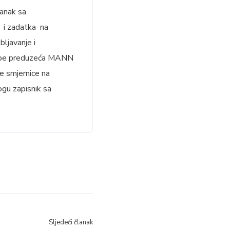
tanak sa
a i zadatka na
ljavanje i
rebe preduzeća MANN
 smjernice na
logu zapisnik sa
Sljedeći članak