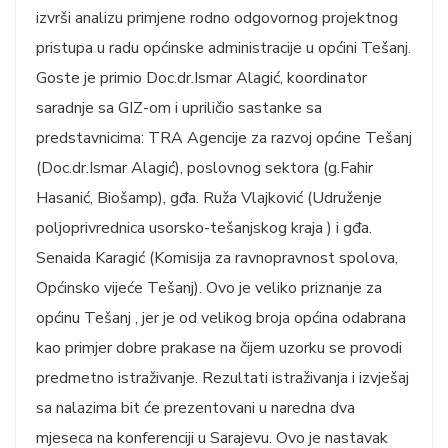
izvrši analizu primjene rodno odgovornog projektnog
pristupa u radu općinske administracije u općini Tešanj.
Goste je primio Doc.dr.Ismar Alagić, koordinator
saradnje sa GIZ-om i upriličio sastanke sa
predstavnicima: TRA Agencije za razvoj općine Tešanj
(Doc.dr.Ismar Alagić), poslovnog sektora (g.Fahir
Hasanić, Biošamp), gđa. Ruža Vlajković (Udruženje
poljoprivrednica usorsko-tešanjskog kraja ) i gđa.
Senaida Karagić (Komisija za ravnopravnost spolova,
Općinsko vijeće Tešanj). Ovo je veliko priznanje za
općinu Tešanj , jer je od velikog broja općina odabrana
kao primjer dobre prakase na čijem uzorku se provodi
predmetno istraživanje. Rezultati istraživanja i izvješaj
sa nalazima bit će prezentovani u naredna dva
mjeseca na konferenciji u Sarajevu. Ovo je nastavak