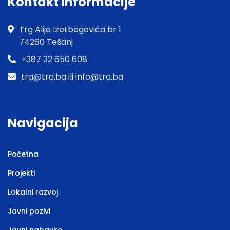
Kontakt informacije
Trg Alije Izetbegovića br 1
74260 Tešanj
+387 32 650 608
tra@tra.ba ili info@tra.ba
Navigacija
Početna
Projekti
Lokalni razvoj
Javni pozivi