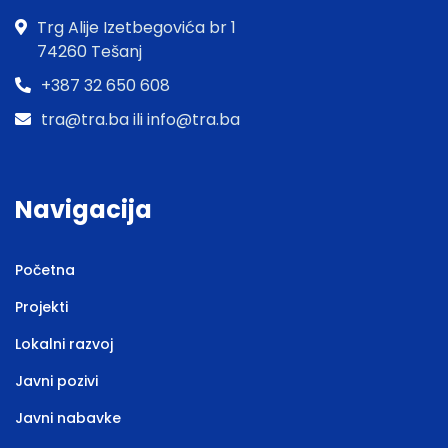
Trg Alije Izetbegovića br 1
74260 Tešanj
+387 32 650 608
tra@tra.ba ili info@tra.ba
Navigacija
Početna
Projekti
Lokalni razvoj
Javni pozivi
Javni nabavke