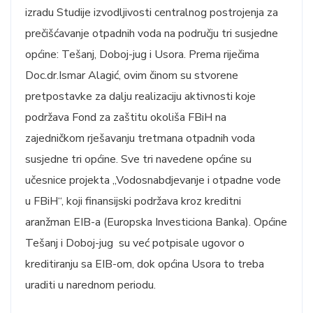
izradu Studije izvodljivosti centralnog postrojenja za
prečišćavanje otpadnih voda na području tri susjedne
općine: Tešanj, Doboj-jug i Usora. Prema riječima
Doc.dr.Ismar Alagić, ovim činom su stvorene
pretpostavke za dalju realizaciju aktivnosti koje
podržava Fond za zaštitu okoliša FBiH na
zajedničkom rješavanju tretmana otpadnih voda
susjedne tri općine. Sve tri navedene općine su
učesnice projekta „Vodosnabdjevanje i otpadne vode
u FBiH“, koji finansijski podržava kroz kreditni
aranžman EIB-a (Europska Investiciona Banka). Općine
Tešanj i Doboj-jug su već potpisale ugovor o
kreditiranju sa EIB-om, dok općina Usora to treba
uraditi u narednom periodu.