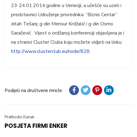
23-24.01.2014.godine u Veneciji, a učešće su uzeli i
predstavnici Udruženje privrednika: “Biznis Centar”
Jelah Tešanj; g-din Mensur Krdžalić i g-din Osmo
Saračević . Vijest o ordžanoj konferenciji objavljena je i
na stranici Cluster Cluba koju možete vidjeti na linku:
http://www.clusterclub.eu/node/828.
Podijeli na društvene mreže:
Prethodni članak
POSJETA FIRMI ENKER