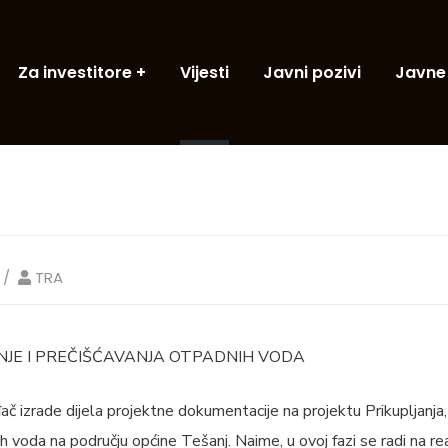
Za investitore
Vijesti
Javni pozivi
Javne
TRA
JE I PREČIŠĆAVANJA OTPADNIH VODA
đač izrade dijela projektne dokumentacije na projektu Prikupljanja,
 voda na području općine Tešanj. Naime, u ovoj fazi se radi na real