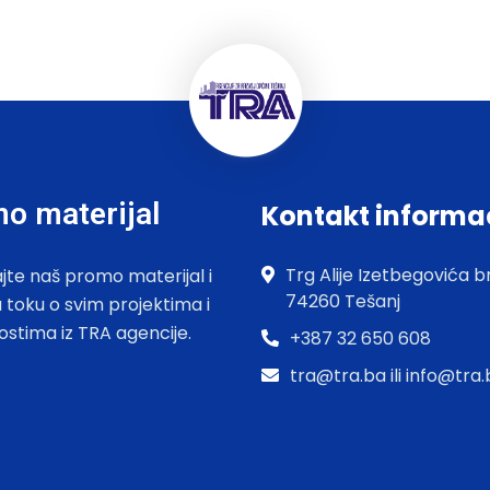
o materijal
Kontakt informa
Trg Alije Izetbegovića br
jte naš promo materijal i
74260 Tešanj
u toku o svim projektima i
ostima iz TRA agencije.
+387 32 650 608
tra@tra.ba ili info@tra