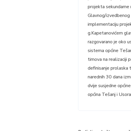
projekta sekundarne m
Glavnog/izvedbenog p
implementaciju proje
g.Kapetanovićem glav
razgovarano je oko us
sistema općine Tešanj
timova na realizaciji
definisanje prolaska
narednih 30 dana izm
dvije susjedne općine
općina Tešanj i Usora