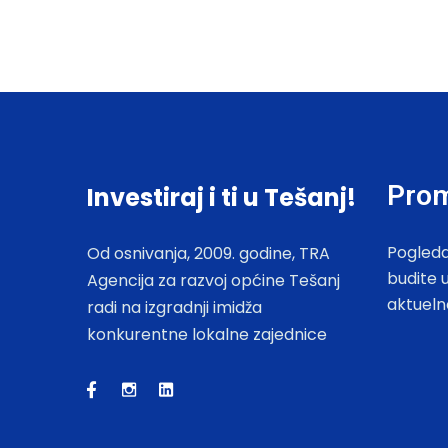
Prom
Investiraj i ti u Tešanj!
Pogleda
Od osnivanja, 2009. godine, TRA
budite 
Agencija za razvoj općine Tešanj
aktueln
radi na izgradnji imidža
konkurentne lokalne zajednice