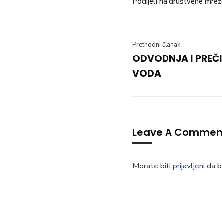
Podijeli na društvene mrež
Prethodni članak
ODVODNJA I PREČ
VODA
Leave A Commen
Morate biti
prijavljeni
da bi