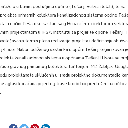
reže u urbanim područjima općine (Tešanj, Bukva i Jelah), te na re
rojekta primarnih kolektora kanalizacionog sistema općine Teša
kta u općini Tešanj se sastao sa g.Hubanićem, direktorom sektora
nim projektantom u IPSA Institutu za projekte općine Tešanj.
aglašavanja termin plana realizacije projekta i definisanju obuhv
-I faza. Nakon održanog sastanka u općini Tešanj, organizovan j
 projekta kanalizacionog sistema u općinama Tešanj i Usora sa pr
 trase glavnog primarnog kolektora teritorijom MZ Žabljak. Usag
eđu projektanata uključenih u izradu projektne dokumentacije ka
 usaglasi konačana prijedlog trase koji bi bio predložen na očito
.