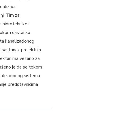
alizaciji
nj. Tim za
 hidrotehnike i
 Tokom sastanka
ata kanalizacionog
e sastanak projektnih
ojektanima vezano za
lašeno je da se tokom
nalizacionog sistema
vanje predstavnicima