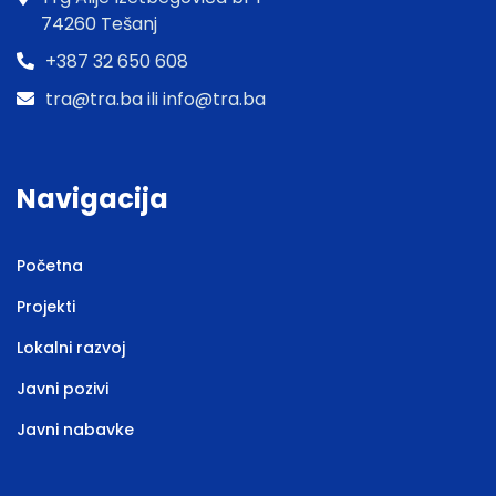
74260 Tešanj
+387 32 650 608
tra@tra.ba ili info@tra.ba
Navigacija
Početna
Projekti
Lokalni razvoj
Javni pozivi
Javni nabavke