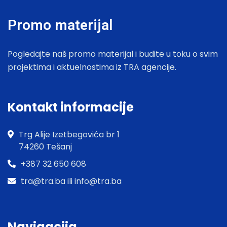
Promo materijal
Pogledajte naš promo materijal i budite u toku o svim
projektima i aktuelnostima iz TRA agencije.
Kontakt informacije
Trg Alije Izetbegovića br 1
74260 Tešanj
+387 32 650 608
tra@tra.ba ili info@tra.ba
Navigacija