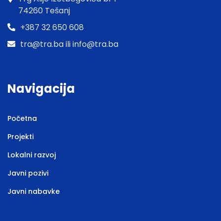
74260 Tešanj
+387 32 650 608
tra@tra.ba ili info@tra.ba
Navigacija
Početna
Projekti
Lokalni razvoj
Javni pozivi
Javni nabavke