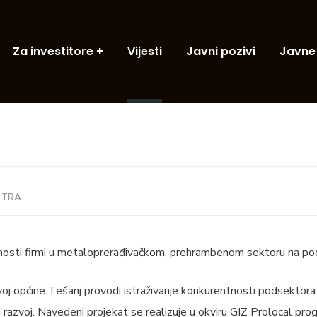
Za investitore
Vijesti
Javni pozivi
Javne
TRA
tnosti firmi u metaloprerađivačkom, prehrambenom sektoru na po
oj općine Tešanj provodi istraživanje konkurentnosti podsektora
i razvoj. Navedeni projekat se realizuje u okviru GIZ Prolocal pro