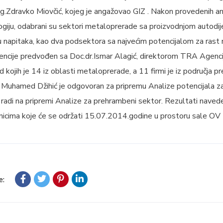
.Zdravko Miovčić, kojeg je angažovao GIZ . Nakon provedenih anal
iju, odabrani su sektori metaloprerade sa proizvodnjom autodije
ju napitaka, kao dva podsektora sa najvećim potencijalom za rast 
cije predvođen sa Doc.dr.Ismar Alagić, direktorom TRA Agencij
d kojih je 14 iz oblasti metaloprerade, a 11 firmi je iz područja pr
. Muhamed Džihić je odgovoran za pripremu Analize potencijala z
 radi na pripremi Analize za prehrambeni sektor. Rezultati navede
onicima koje će se održati 15.07.2014.godine u prostoru sale OV 
e: