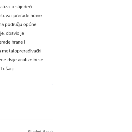
iza, a slijedeći
lova i prerade hrane
na području općine
e, obavio je
erade hrane i
a metaloprerađivački
ne dvije analize bi se
Tešanj.