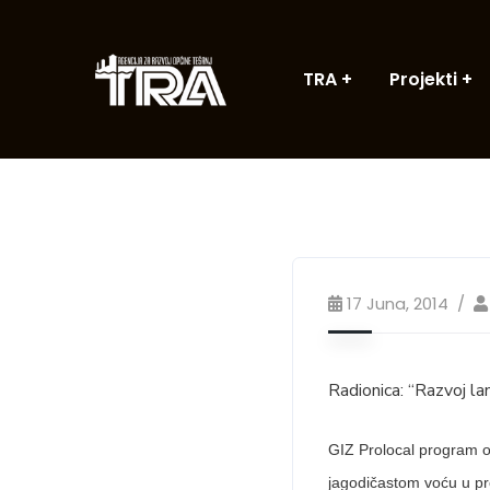
TRA
Projekti
17 Juna, 2014
Radionica: “Razvoj la
GIZ Prolocal program od
jagodičastom voću u pro