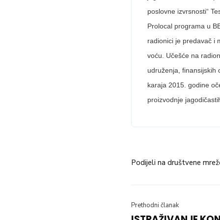
poslovne izvrsnosti“ Te
Prolocal programa u BEA
radionici je predavač i
voću. Učešće na radioni
udruženja, finansijskih 
karaja 2015. godine oč
proizvodnje jagodičasti
Podijeli na društvene mrež
Prethodni članak
ISTRAŽIVANJE KO