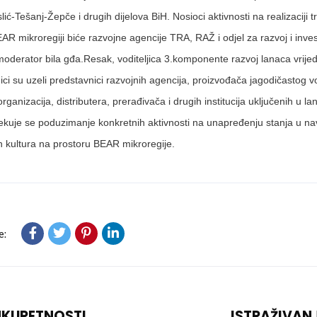
slić-Tešanj-Žepče i drugih dijelova BiH. Nosioci aktivnosti na realizacij
R mikroregiji biće razvojne agencije TRA, RAŽ i odjel za razvoj i investi
 moderator bila gđa.Resak, voditeljica 3.komponente razvoj lanaca vrije
ci su uzeli predstavnici razvojnih agencija, proizvođača jagodičastog v
organizacija, distributera, prerađivača i drugih institucija uključenih u la
ekuje se poduzimanje konkretnih aktivnosti na unapređenju stanja u 
h kultura na prostoru BEAR mikroregije.
e:
NKURETNOSTI
ISTRAŽIVAN