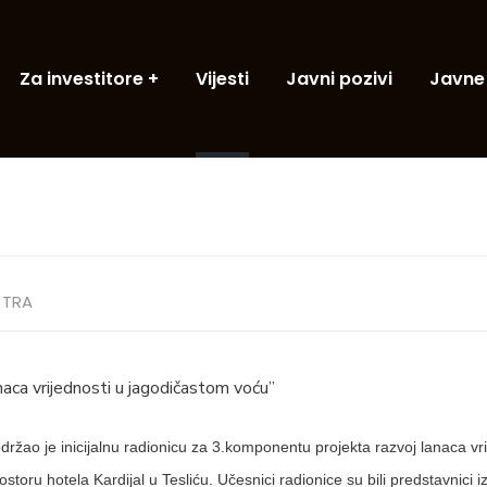
Za investitore
Vijesti
Javni pozivi
Javne
TRA
naca vrijednosti u jagodičastom voću”
ržao je inicijalnu radionicu za 3.komponentu projekta razvoj lanaca vri
storu hotela Kardijal u Tesliću. Učesnici radionice su bili predstavnici