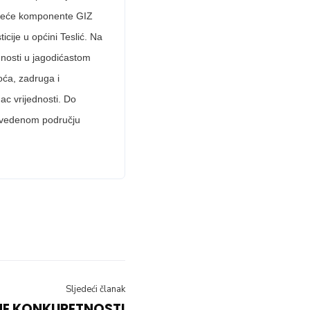
i treće komponente GIZ
cije u općini Teslić. Na
dnosti u jagodićastom
oća, zadruga i
nac vrijednosti. Do
navedenom području
Sljedeći članak
JE KONKURETNOSTI